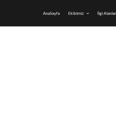
AnaSayfa
Ekibimiz
İlgi Alanla