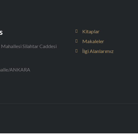
s
Kitaplar
Makaleler
 Mahallesi Silahtar Caddesi
İlgi Alanlarımız
halle/ANKARA