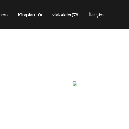
rımız
Kitaplar(10)
Makaleler(78)
İletişim